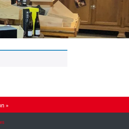
on »
es