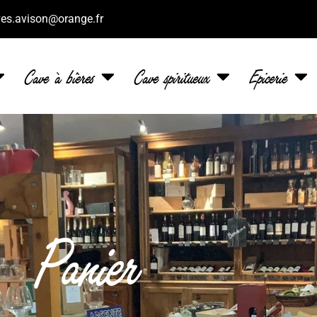
es.avison@orange.fr
Cave à bières
Cave spiritueux
Epicerie
Panier