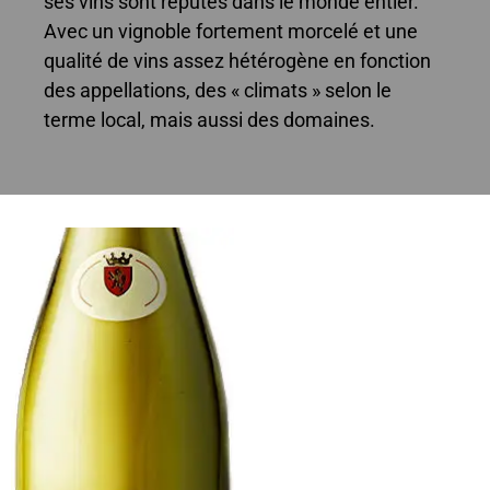
ses vins sont réputés dans le monde entier.
Avec un vignoble fortement morcelé et une
qualité de vins assez hétérogène en fonction
des appellations, des « climats » selon le
terme local, mais aussi des domaines.