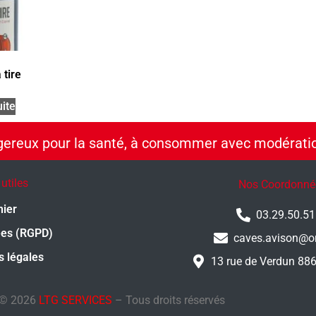
 tire
uite
ngereux pour la santé, à consommer avec modérati
 utiles
Nos Coordonné
nier
03.29.50.51
ées (RGPD)
caves.avison@or
s légales
13 rue de Verdun 88
 © 2026
LTG SERVICES
– Tous droits réservés