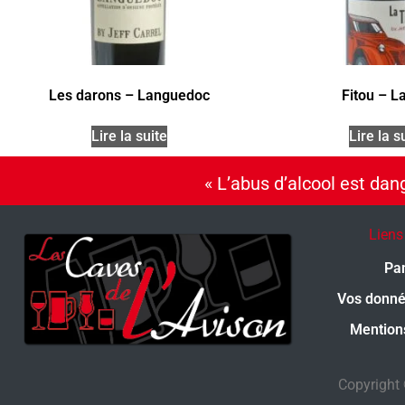
Les darons – Languedoc
Fitou – La
Lire la suite
Lire la s
« L’abus d’alcool est da
Liens
Pa
Vos donn
Mention
Copyright