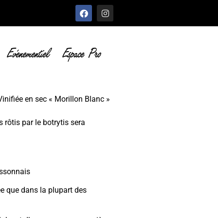
Evénementiel
Espace Pro
inifiée en sec « Morillon Blanc »
s rôtis par le botrytis sera
assonnais
ée que dans la plupart des