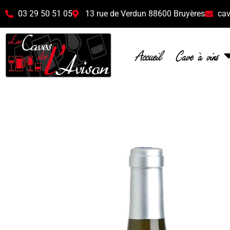
03 29 50 51 05
13 rue de Verdun 88600 Bruyères
cav
Accueil
Cave à vins