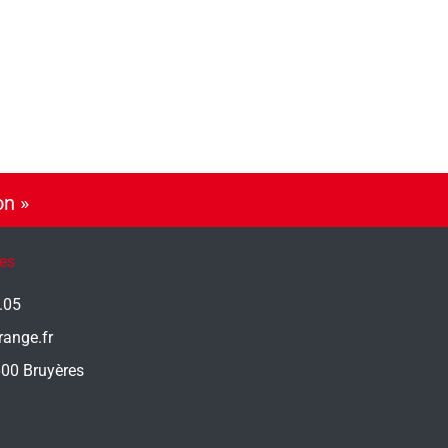
on »
es
.05
ange.fr
600 Bruyères